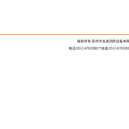
版权所有:苏州市金盾消防设备有限
电话:0512-67032801??传真:0512-67032815