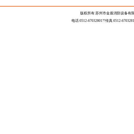
版权所有:苏州市金盾消防设备有限
电话:0512-67032801??传真:0512-67032815